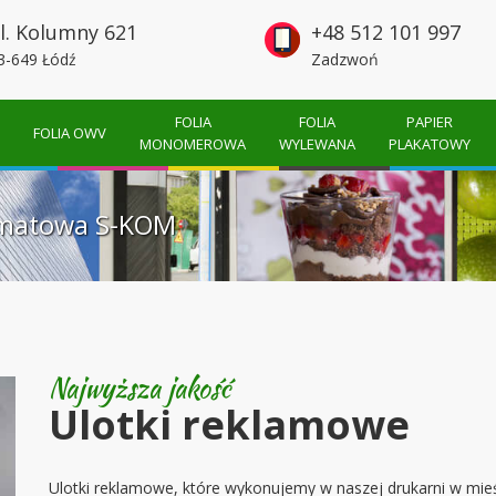
l. Kolumny 621
+48 512 101 997
3-649 Łódź
Zadzwoń
FOLIA
FOLIA
PAPIER
FOLIA OWV
MONOMEROWA
WYLEWANA
PLAKATOWY
rmatowa S-KOM
Najwyższa jakość
Ulotki reklamowe
Ulotki reklamowe, które wykonujemy w naszej drukarni w mieś