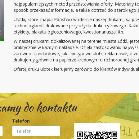
najpopularniejszych metod przedstawiania oferty. Materiały te
sposób przekazać informacje, a także dotrzeć do szerokiego g
Ulotki, które znajdą Państwo w ofercie naszej drukarni, są 
technologiami i drukowane przy użyciu druku cyfrowego. Każd
etykiety, plakatu ogłoszeniowego, kwestionariusza, itp.
W naszej drukarni zlokalizowanej na terenie miasta Łódź, jes
praktycznie w każdym nakładzie. Dzięki zastosowaniu najwyż
zarówno standardowe, jak i nietypowe ulotki reklamowe, o zróż
drukujemy głównie na papierze kredowym o różnorodnej gram
Ofertę druku ulotek kierujemy zarówno do klientów indywidualny
amy do kontaktu
Telefon