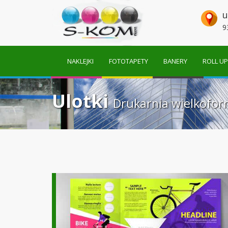
u
9
NAKLEJKI
FOTOTAPETY
BANERY
ROLL UP
Ulotki
Drukarnia wielkofo